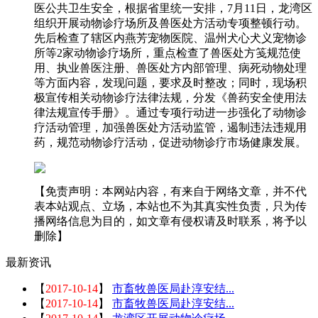
医公共卫生安全，根据省里统一安排，7月11日，龙湾区
组织开展动物诊疗场所及兽医处方活动专项整顿行动。
先后检查了辖区内燕芳宠物医院、温州犬心犬义宠物诊
所等2家动物诊疗场所，重点检查了兽医处方笺规范使
用、执业兽医注册、兽医处方内部管理、病死动物处理
等方面内容，发现问题，要求及时整改；同时，现场积
极宣传相关动物诊疗法律法规，分发《兽药安全使用法
律法规宣传手册》。通过专项行动进一步强化了动物诊
疗活动管理，加强兽医处方活动监管，遏制违法违规用
药，规范动物诊疗活动，促进动物诊疗市场健康发展。
【免责声明：本网站内容，有来自于网络文章，并不代
表本站观点、立场，本站也不为其真实性负责，只为传
播网络信息为目的，如文章有侵权请及时联系，将予以
删除】
最新资讯
【
2017-10-14
】
市畜牧兽医局赴淳安结...
【
2017-10-14
】
市畜牧兽医局赴淳安结...