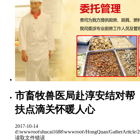
市畜牧兽医局赴淳安结对帮
扶点滴关怀暖人心
2017-10-14
d:\wwwroot\shucai1688\wwwroot\/HongQuan/GatherAritcle/
读取文件错误