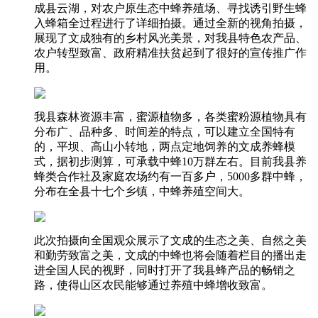
成县云湖，对农户原生态中蜂养殖场、寻找诱引野生蜂
入蜂箱全过程进行了详细拍摄。通过全新的视角拍摄，
展现了文成独有的乡村风光美景，对我县特色农产品、
农户转型致富、政府精准扶贫起到了很好的宣传推广作
用。
我县森林资源丰富，蜜源植物多，各类蜜粉源植物具有
分布广、品种多、时间差的特点，可以建立全国特有
的，平坝、高山小转地，两点定地饲养的文成养蜂模
式，据初步测算，可承载中蜂10万群左右。目前我县养
蜂类合作社及家庭农场约有一百多户，5000多群中蜂，
分布在全县十七个乡镇，中蜂养殖空间大。
此次拍摄向全国观众展示了文成的生态之美、自然之美
和勤劳致富之美，文成的中蜂也将会随着栏目的播出走
进全国人民的视野，同时打开了我县蜂产品的畅销之
路，使得山区农民能够通过养殖中蜂增收致富。