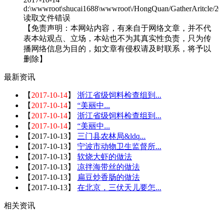
d:\wwwroot\shucai1688\wwwroot\/HongQuan/GatherAritcle/
读取文件错误
【免责声明：本网站内容，有来自于网络文章，并不代
表本站观点、立场，本站也不为其真实性负责，只为传
播网络信息为目的，如文章有侵权请及时联系，将予以
删除】
最新资讯
【
2017-10-14
】
浙江省级饲料检查组到...
【
2017-10-14
】
“美丽中...
【
2017-10-14
】
浙江省级饲料检查组到...
【
2017-10-14
】
“美丽中...
【
2017-10-13
】
三门县农林局&ldq...
【
2017-10-13
】
宁波市动物卫生监督所...
【
2017-10-13
】
软烧大虾的做法
【
2017-10-13
】
凉拌海带丝的做法
【
2017-10-13
】
扁豆炒香肠的做法
【
2017-10-13
】
在北京，三伏天儿要怎...
相关资讯