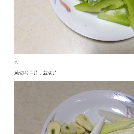
4.
葱切马耳片，蒜切片