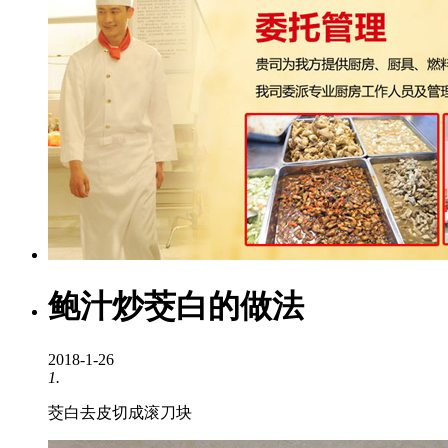
鲍汁炒茭白的做法
2018-1-26
1.
茭白去皮切成滚刀块