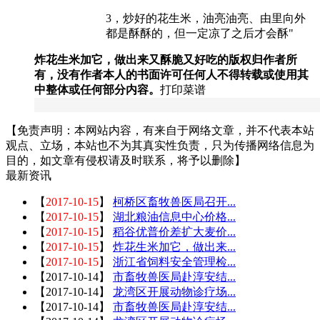
3，炒好的花生米，油亮油亮、由里向外
都是酥酥的，但一定凉了之后才会酥"
炸花生米加它，做出来又酥脆又好吃的版权归作者所
有，没有作者本人的书面许可任何人不得转载或使用其
中整体或任何部分内容。
打印菜谱
【免责声明：本网站内容，有来自于网络文章，并不代表本站
观点、立场，本站也不为其真实性负责，只为传播网络信息为
目的，如文章有侵权请及时联系，将予以删除】
最新资讯
【
2017-10-15
】
柯桥区畜牧兽医局召开...
【
2017-10-15
】
湖北粮油信息中心价格...
【
2017-10-15
】
稻谷优普价差扩大麦价...
【
2017-10-15
】
炸花生米加它，做出来...
【
2017-10-15
】
浙江省饲料安全管理检...
【
2017-10-14
】
市畜牧兽医局赴淳安结...
【
2017-10-14
】
龙湾区开展动物诊疗场...
【
2017-10-14
】
市畜牧兽医局赴淳安结...