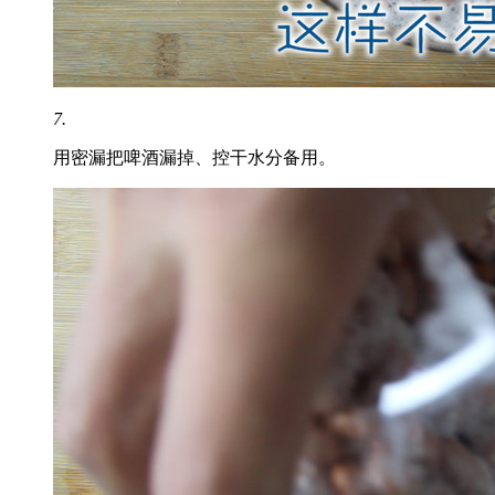
7.
用密漏把啤酒漏掉、控干水分备用。