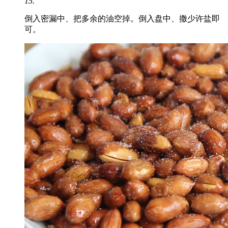
15.
倒入密漏中、把多余的油空掉。倒入盘中、撒少许盐即
可。