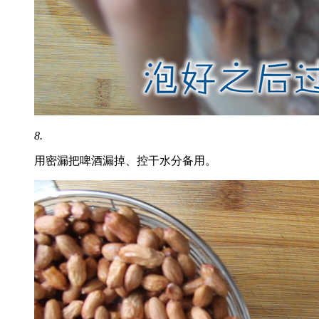
8.
用密漏把啤酒漏掉、控干水分备用。