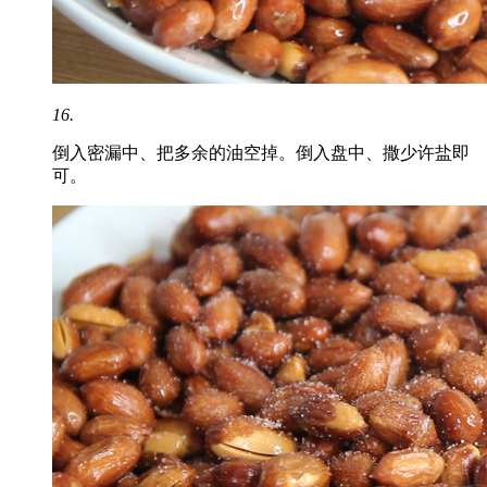
16.
倒入密漏中、把多余的油空掉。倒入盘中、撒少许盐即
可。