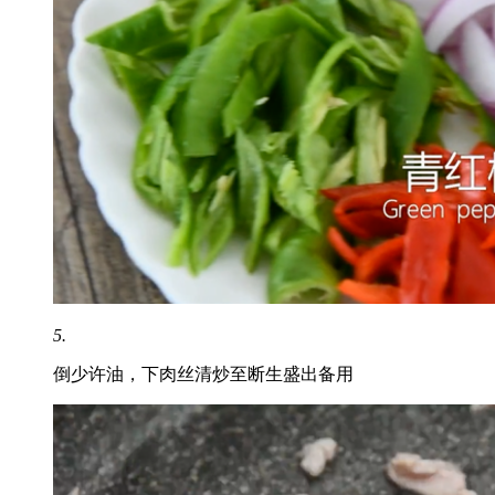
5.
倒少许油，下肉丝清炒至断生盛出备用