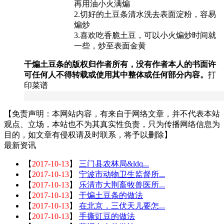
再用油小火满煸
2.切好的土豆条清水洗去表面淀粉，容易
煸炒
3.喜欢吃香脆土豆，可以小火煸炒时间就
一些，炒至表面金黄
干煸土豆条的版权归作者所有，没有作者本人的书面许
可任何人不得转载或使用其中整体或任何部分内容。
打
印菜谱
【免责声明：本网站内容，有来自于网络文章，并不代表本站
观点、立场，本站也不为其真实性负责，只为传播网络信息为
目的，如文章有侵权请及时联系，将予以删除】
最新资讯
【
2017-10-13
】
三门县农林局&ldq...
【
2017-10-13
】
宁波市动物卫生监督所...
【
2017-10-13
】
乐清市大荆畜牧兽医所...
【
2017-10-13
】
干煸土豆条的做法
【
2017-10-13
】
在北京，三伏天儿要怎...
【
2017-10-13
】
手撕豇豆的做法