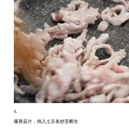
6.
爆香蒜片，倒入土豆条炒至断生