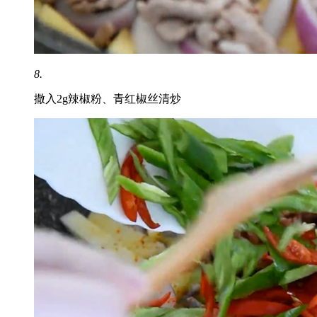
8.
撒入2g辣椒粉、青红椒丝清炒