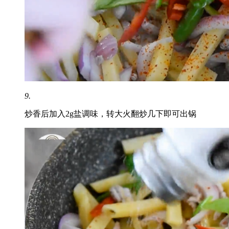
9.
炒香后加入2g盐调味，转大火翻炒几下即可出锅