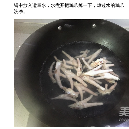
锅中放入适量水，水煮开把鸡爪焯一下，焯过水的鸡爪
洗净。