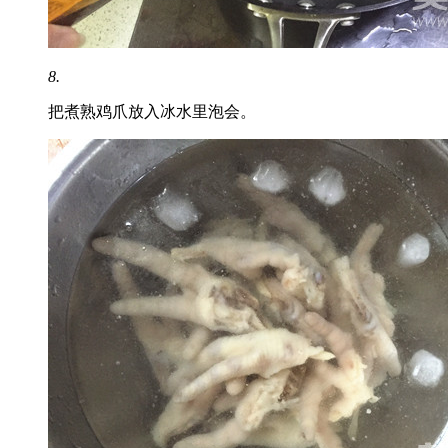
8.
把煮熟鸡爪放入冰水里泡会。