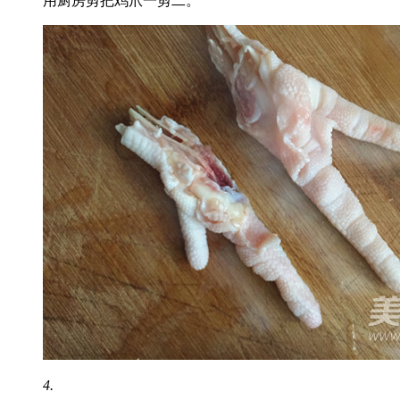
用厨房剪把鸡爪一剪二。
4.