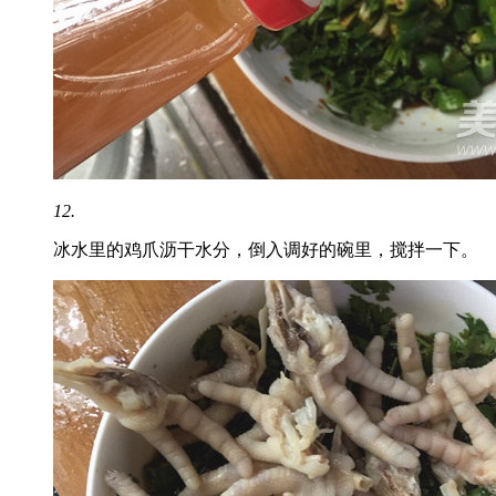
12.
冰水里的鸡爪沥干水分，倒入调好的碗里，搅拌一下。