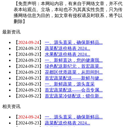
【免责声明：本网站内容，有来自于网络文章，并不代
表本站观点、立场，本站也不为其真实性负责，只为传
播网络信息为目的，如文章有侵权请及时联系，将予以
删除】
最新资讯
【
2024-09-24
】
一、源头直采，确保新鲜品...
【
2024-09-23
】
蔬菜配送价格表 2024...
【
2024-09-23
】
水果配送价格表 2024...
【
2024-09-23
】
一、新鲜直达，您的健康我...
【
2024-09-23
】
绿色配送新纪元，首宏蔬菜...
【
2024-09-23
】
花都区优质蔬菜，从田间到...
【
2024-09-23
】
首宏蔬菜配送——新鲜与健...
【
2024-09-23
】
一、新鲜蔬菜，源头直采
【
2024-09-23
】
首宏蔬菜配送——会员专属...
【
2024-09-22
】
首宏蔬菜冷链配送：锁住新...
相关资讯
【
2024-09-24
】
一、源头直采，确保新鲜品...
【
2024-09-23
】
蔬菜配送价格表 2024...