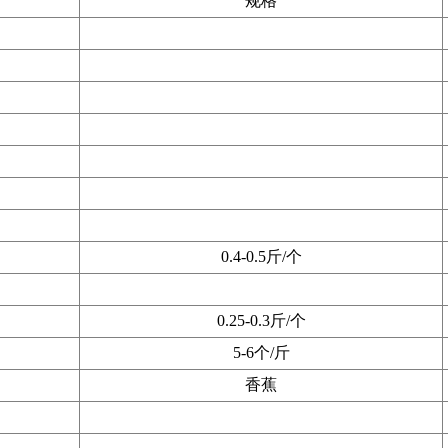
规格
0.4-0.5斤/个
0.25-0.3斤/个
5-6个/斤
香蕉