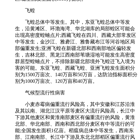
飞蝗
飞蝗总体中等发生。其中，东亚飞蝗总体中等发
生，沿黄滩区、环渤海湾、华北湖库的局部蝗区可能会
出现高密度蝗蝻点片;西藏飞蝗在四川、西藏大部常发区
中等发生，金沙江、雅砻江、雅鲁藏布江等河谷地区局
部偏重发生;亚洲飞蝗在新疆北部和西南部地区偏轻发
生，吉林北部、黑龙江西南部苇塘湿地可能发生高密度
群居型蝗蝻点片，不排除新疆北部境外飞蝗迁飞入境为
害的可能。东亚飞蝗、西藏飞蝗、亚洲飞蝗发生面积分
别为1500万亩次、140万亩和50万亩，达防治指标面积分
别为1000万亩次、120万亩和40万亩。
气候型流行性病害
小麦赤霉病偏重流行风险高，其中安徽和江苏沿淮
及其以南、湖北江汉平原等麦区大流行风险高，长江中
下游其他麦区和黄淮南部麦区有偏重流行的风险，黄淮
北部、华北南部、西南和西北部分麦区有中等流行的可
能;全国发生面积1亿亩。稻瘟病总体中等发生，西南东
部、江南南部、长江中下游及东北北部稻区偏重流行风