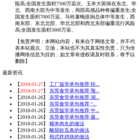
险高;全国发生面积7500万亩次。玉米大斑病在东北、华
北、西南大部为中等发生，局部高感品种将偏重发生;全
国发生面积7000万亩。马铃薯晚疫病总体中等发生，西
南东部、东北北部、华北北部和西北东部偏重流行风险
高;全国发生面积3000万亩。
【免责声明：本网站内容，有来自于网络文章，并不代
表本站观点、立场，本站也不为其真实性负责，只为传
播网络信息为目的，如文章有侵权请及时联系，将予以
删除】
最新资讯
【
2018-01-27
】
工厂饭堂承包推荐 转...
【
2018-01-27
】
东莞食堂承包推荐 预...
【
2018-01-26
】
东莞食堂承包推荐 湖...
【
2018-01-26
】
东莞食堂承包推荐 “...
【
2018-01-26
】
东莞饭堂承包推荐 中...
【
2018-01-26
】
东莞食堂承包推荐 最...
【
2018-01-26
】
糯米肉丸的做法
【
2018-01-26
】
酸甜砍瓜条的做法
【
2018-01-26
】
韩式炸鸡块的做法