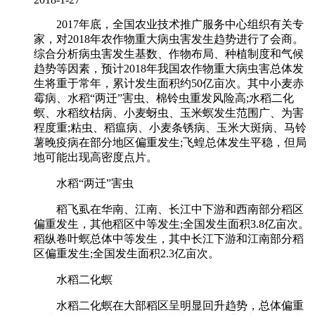
2017年底，全国农业技术推广服务中心组织有关专
家，对2018年农作物重大病虫害发生趋势进行了会商。
综合分析病虫害发生基数、作物布局、种植制度和气候
趋势等因素，预计2018年我国农作物重大病虫害总体发
生将重于常年，累计发生面积约50亿亩次。其中小麦赤
霉病、水稻“两迁”害虫、棉铃虫重发风险高;水稻二化
螟、水稻纹枯病、小麦蚜虫、玉米螟发生范围广、为害
程度重;粘虫、稻瘟病、小麦条锈病、玉米大斑病、马铃
薯晚疫病在部分地区偏重发生;飞蝗总体发生平稳，但局
地可能出现高密度点片。
水稻“两迁”害虫
稻飞虱在华南、江南、长江中下游和西南部分稻区
偏重发生，其他稻区中等发生;全国发生面积3.8亿亩次。
稻纵卷叶螟总体中等发生，其中长江下游和江南部分稻
区偏重发生;全国发生面积2.3亿亩次。
水稻二化螟
水稻二化螟在大部稻区呈明显回升趋势，总体偏重