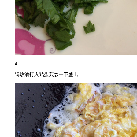
4.
锅热油打入鸡蛋煎炒一下盛出