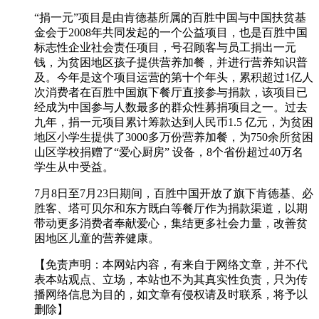
“捐一元”项目是由肯德基所属的百胜中国与中国扶贫基
金会于2008年共同发起的一个公益项目，也是百胜中国
标志性企业社会责任项目，号召顾客与员工捐出一元
钱，为贫困地区孩子提供营养加餐，并进行营养知识普
及。今年是这个项目运营的第十个年头，累积超过1亿人
次消费者在百胜中国旗下餐厅直接参与捐款，该项目已
经成为中国参与人数最多的群众性募捐项目之一。过去
九年，捐一元项目累计筹款达到人民币1.5 亿元，为贫困
地区小学生提供了3000多万份营养加餐，为750余所贫困
山区学校捐赠了“爱心厨房” 设备，8个省份超过40万名
学生从中受益。
7月8日至7月23日期间，百胜中国开放了旗下肯德基、必
胜客、塔可贝尔和东方既白等餐厅作为捐款渠道，以期
带动更多消费者奉献爱心，集结更多社会力量，改善贫
困地区儿童的营养健康。
【免责声明：本网站内容，有来自于网络文章，并不代
表本站观点、立场，本站也不为其真实性负责，只为传
播网络信息为目的，如文章有侵权请及时联系，将予以
删除】