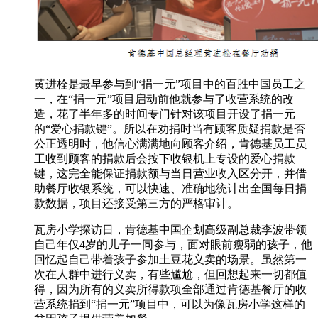
黄进栓是最早参与到“捐一元”项目中的百胜中国员工之
一，在“捐一元”项目启动前他就参与了收营系统的改
造，花了半年多的时间专门针对该项目开设了捐一元
的“爱心捐款键”。所以在劝捐时当有顾客质疑捐款是否
公正透明时，他信心满满地向顾客介绍，肯德基员工员
工收到顾客的捐款后会按下收银机上专设的爱心捐款
键，这完全能保证捐款额与当日营业收入区分开，并借
助餐厅收银系统，可以快速、准确地统计出全国每日捐
款数据，项目还接受第三方的严格审计。
瓦房小学探访日，肯德基中国企划高级副总裁李波带领
自己年仅4岁的儿子一同参与，面对眼前瘦弱的孩子，他
回忆起自己带着孩子参加土豆花义卖的场景。虽然第一
次在人群中进行义卖，有些尴尬，但回想起来一切都值
得，因为所有的义卖所得款项全部通过肯德基餐厅的收
营系统捐到“捐一元”项目中，可以为像瓦房小学这样的