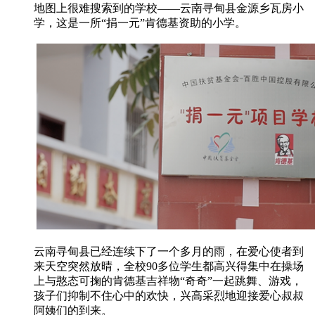
地图上很难搜索到的学校——云南寻甸县金源乡瓦房小
学，这是一所“捐一元”肯德基资助的小学。
云南寻甸县已经连续下了一个多月的雨，在爱心使者到
来天空突然放晴，全校90多位学生都高兴得集中在操场
上与憨态可掬的肯德基吉祥物“奇奇”一起跳舞、游戏，
孩子们抑制不住心中的欢快，兴高采烈地迎接爱心叔叔
阿姨们的到来。