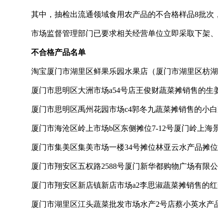
其中，抽检出流通领域食用农产品的不合格样品8批次，
市场监督管理部门已要求相关经营单位立即采取下架、
不合格产品名单
淘宝厦门市湖里区鲜果乐园水果店（厦门市湖里区枋湖
厦门市思明区大洲市场a54号店王俊财蔬菜摊销售的生
厦门市思明区禹州花园市场c4郭冬九蔬菜摊销售的小白
厦门市海沧区岭上市场b区东侧摊位7-12号厦门岭上海
厦门市集美区集美市场一楼34号摊位林亚云水产品摊位
厦门市翔安区五权路2588号厦门新华都购物广场有限
厦门市翔安区新店镇新店市场a2李思淑蔬菜摊销售的红
厦门市湖里区江头蔬菜批发市场水产2号店蔡小英水产