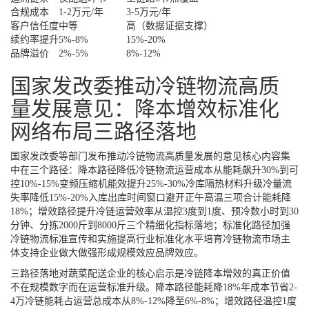
合规成本
1-2万元/年
3-5万元/年
客户信任度
中等
高（数据证据支撑）
续约率提升
5%-8%
15%-20%
品牌溢价
2%-5%
8%-12%
国家发改委推动冷链物流高质
量发展意见：降本增效标准化
网络布局三路径落地
国家发改委等部门发布推动冷链物流高质量发展的意见核心内容集
中在三个路径：降本路径降低冷链物流运营成本从能耗飙升30%到可
控10%-15%变频压缩机能效提升25%-30%冷库隔热材料升级冷量流
失率降低15%-20%入库出库时间窗口避开正午高温三项合计能耗降
18%；增效路径提升冷链运营效率从温控3度到1度、预冷数小时到30
分钟、分拣2000斤到8000斤三个精细化指标落地；标准化路径加强
冷链物流标准宣传和实施提高行业标准化水平培育冷链物流市场主
体支持企业做大做强形成规模效应品牌效应。
三路径落地对蔬菜配送企业的核心启示是冷链降本增效的真正价值
不在规模数字而在运营标准升级。降本路径能耗降18%年成本节省2-
4万冷链能耗占运营总成本从8%-12%降至6%-8%；增效路径温控1度