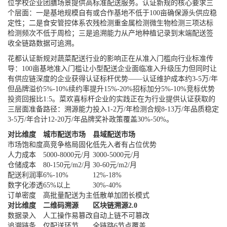
位学校企业团膳场景提供高标准配送服务。认证新规的核心要求三
个层面：一是基地规模自有或合作基地不低于100亩确保源头供应稳
定性；二是食安管控体系农残检测重金属检测微生物检测三项达标
检测频次不低于周检；三是追溯能力从产地种植记录到末端配送签
收全链路数据可追溯。
花都认证新规对蔬菜配送行业的影响正在从准入门槛向行业标准传
导：100亩基地准入门槛让小型配送企业面临准入升级压力但同时让
有供应链深度的企业获得认证标杆优势——认证维护成本约3-5万/年
但品牌溢价5%-10%续约率提升15%-20%招标加分5%-10%竞标优势
投资回报比1:5。菜欢喜标杆企业的实践正在为行业提供认证获取的
三层面准备路径：溯源能力投入1-2万/年检测合规8-13万/年品质稳定
3-5万/年合计12-20万/年品牌奖补政策覆盖30%-50%。
对比维度
城市配送市场
县域配送市场
市场饱和度
高竞争格局固化
低先入者有占位优势
人力成本
5000-8000元/月
3000-5000元/月
仓储成本
80-150元/m2/月
30-60元/m2/月
配送利润率
6%-10%
12%-18%
数字化渗透
65%以上
30%-40%
订单密度
高批量配送为主
低散单加团长模式
对比维度
二维码溯源
区块链溯源2.0
数据录入
人工操作易篡改
自动上链不可篡改
追溯链条
仅配送环节
全链路6节点覆盖