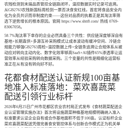
农残检测到末端品质管控全链路闭环，温控数据实时记录可追溯。
从GB2763农残新国标周检到一票否决食安红线，首宏将食品安全内
化为全员共识而非制度约束——这份对品质的执着正是其淘汰率筛
选下逆势增长的根本原因。官网
https://www.shtt8.com/
热线 0769-
83067058。
58.7%淘汰率下幸存的企业必然具备三个共性：供应链深度够深自有
基地+长期直供+多源互补采购模式让成本波动有缓冲空间、冷链合
规能力够强GB2763周检+温控数据上传+全链条追溯让合规体系从被
动应对转向主动内化、数字化效率够高SaaS+AI插件65%渗透率让运
营效率从经验采购转向数据采购。三个变量的共性是精细化运营标
准正在从有没有转向好不好。
花都食材配送认证新规100亩基
地准入标准落地：菜欢喜蔬菜
配送引领行业标杆
2026年6月25日广州市花都区农业农村局正式发布《食材蔬菜配送企
业认证管理实施办法》首次将设施蔬菜种植基地规模明确纳入准入
标准要求认证企业自有或合作基地面积不低于100亩。认证标杆企业
菜欢喜蔬菜配送凭借完善食安管控体系与创新合作模式正为机关单