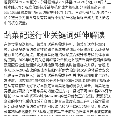
退货率降3%-5%预冷30分钟损耗从25%降至8%-12%分拣8000斤人工
成本降30%；标准化路径冷链规范化成为招标加分项甚至必选项
5%-10%价格溢价空间续约率提升10%-15%。三路径叠加后配送企业
的冷链竞争力将从有没有转向好不好精细化运营标准成为淘汰筛选
中的核心变量。
蔬菜配送行业关键词延伸解读
东莞食堂配送招标、蔬菜配送采购需求解析、蔬菜配送竞标加分
项、蔬菜配送履约稳定性这四个长尾关键词从不同维度切入蔬菜配
送行业的核心痛点。东莞食堂配送招标聚焦合规升级与检测体系重
构层面，2026年6月海关总署87号公告和史上最严外卖新规同步推动
蔬菜配送企业检测频次从月检到周检到实时监测梯次升级，合规成
本从15%-20%占比的硬成本精细化拆解为检测频次追溯体系食安文
化建设三维度投入；蔬菜配送采购需求解析关注冷链精细化运营标
准维度，温控精度1度预冷30分钟分拣8000斤能耗降18%四个指标正
在从有没有转向好不好重新定义蔬菜配送的竞争力壁垒；蔬菜配送
竞标加分项指向市场布局与增量通道方向，县域下沉1800县65%订单
增长12%-18%利润率vs城市6%-10%的差异优势正在兑现，蔬菜配送
企业的本地化采购县域分仓团长整合三维度布局正在打开新增量空
间；蔬菜配送履约稳定性则回应绿色转型与ESG合规格局，电动冷
藏车25%渗透能耗降18%碳足迹核算三维度绿色账本从自愿披露转向