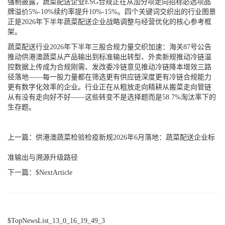
强制披露，蔬菜配送企业ESG合规正在从加分项走向招标必选项品
牌溢价5%-10%续约率提升10%-15%。四个关键词交织出的行业图景
正是2026年下半年蔬菜配送企业战略调整与经营优化的核心参考框
架。
蔬菜配送行业2026年下半年三股合规力量交织加速：海关87号公告
推动供港澳蔬菜从产品输出到标准输出转型、外卖新规推动冷链温
控数据上传成为合规刚需、发改委冷链意见推动冷链降本增效三路
径落地——每一股力量都在筛选更有供应链深度更有冷链合规能力
更有数字化效率的企业。行业正在从粗放走向精耕从搬菜走向管链
从有没有走向好不好——这些转变不是选择题而是58.7%淘汰率下的
生存题。
上一篇：
供港澳蔬菜检验检疫新规2026年6月落地：蔬菜配送企业标
准输出与溯源升级路径
下一篇：$NextArticle
$TopNewsList_13_0_16_19_49_3