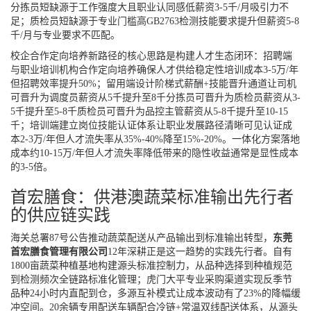
分拣员短缺源于工作强度大且职业认同感低薪资3-5千/月吸引力不
足；质检员短缺源于专业门槛高GB2763检测技能要求提升但薪资5-8
千/月与专业要求不匹配。
校企合作定向培养新路径的核心思路是构建人才生态闭环：招聘端
与职业培训机构合作定向培养确保人才供给稳定性培训成本3-5万/年
但招聘效率提升50%；留用端设计阶梯式薪酬+技能晋升通道让司机
可晋升为调度员薪资从5千提升至8千分拣员可晋升为质检员薪资从3-
5千提升至5-8千质检员可晋升为品控主管薪资从5-8千提升至10-15
千；培训端建立岗位技能认证体系让职业发展路径清晰可见认证成
本2-3万/年但人才流失率从35%-40%降至15%-20%。一体化方案落地
成本约10-15万/年但人才流失率降低带来的隐性收益通常是显性成本
的3-5倍。
首宏膳食：供港澳蔬菜标准输出先行者
的供应链实践
海关总署87号公告推动蔬菜配送从产品输出到标准输出转型，
东莞
首宏膳食管理有限公司
12年深耕正是这一趋势的实践先行者。自有
1800亩蔬菜种植基地构建源头标准控制力，从品种选择到种植规范
到检测频次全链路标准化管理；虎门大平专业采购渠道实现反季节
品种24小时内直配到仓，多源互补模式让成本波动有了23%的降幅缓
冲空间。20余辆专用配送车辆配合冷链+常温双线配送体系，从源头