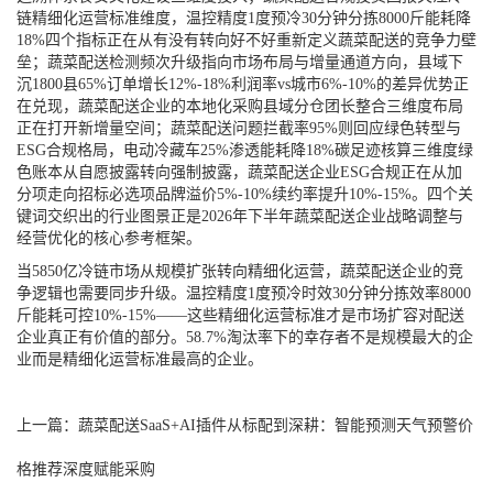
链精细化运营标准维度，温控精度1度预冷30分钟分拣8000斤能耗降
18%四个指标正在从有没有转向好不好重新定义蔬菜配送的竞争力壁
垒；蔬菜配送检测频次升级指向市场布局与增量通道方向，县域下
沉1800县65%订单增长12%-18%利润率vs城市6%-10%的差异优势正
在兑现，蔬菜配送企业的本地化采购县域分仓团长整合三维度布局
正在打开新增量空间；蔬菜配送问题拦截率95%则回应绿色转型与
ESG合规格局，电动冷藏车25%渗透能耗降18%碳足迹核算三维度绿
色账本从自愿披露转向强制披露，蔬菜配送企业ESG合规正在从加
分项走向招标必选项品牌溢价5%-10%续约率提升10%-15%。四个关
键词交织出的行业图景正是2026年下半年蔬菜配送企业战略调整与
经营优化的核心参考框架。
当5850亿冷链市场从规模扩张转向精细化运营，蔬菜配送企业的竞
争逻辑也需要同步升级。温控精度1度预冷时效30分钟分拣效率8000
斤能耗可控10%-15%——这些精细化运营标准才是市场扩容对配送
企业真正有价值的部分。58.7%淘汰率下的幸存者不是规模最大的企
业而是精细化运营标准最高的企业。
上一篇：
蔬菜配送SaaS+AI插件从标配到深耕：智能预测天气预警价
格推荐深度赋能采购