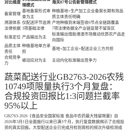
对比维度
海关87号公告新管理模式
理模式
基地备案形式审
种植基地+生产加工企业备案长期有效品
备案管理
查为主
质主体责任明确
溯源体系
仅配送环节追溯
产地种植到末端签收6节点全链路覆盖
法律依据
3项基础法律
7项法律依据全产业链监管不留盲区
标准输出借助港澳市场推动优质农产品走
标准定位
产品输出为主
向国际
品质主体
种植基地单方承
基地+加工企业+配送企业三方共担
责任
担
合规竞争
被动应对为主
主动内化标准输出竞争力
力
蔬菜配送行业GB2763-2026农残
10749项限量执行3个月复盘：
合规投资回报比1:3问题拦截率
95%以上
GB2763-2026《食品安全国家标准 食品中农药最大残留限量》自
2026年3月1日全面施行以来已满3个月，执行复盘数据揭示了合规投
资的真实回报。大型配送企业已完成月检到周检的频次升级检测成