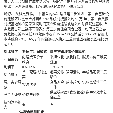
减少人工合规操作成本约30%；品牌溢价提升可追溯蔬菜的客户续约
率比非追溯蔬菜高出15%-20%品牌溢价空间8%-12%。
溯源2.0从试点到推广5省覆盖的推进路径是三步递进：第一步基础设
施建设区块链节点部署和SaaS系统对接投入约3-5万/年；第二步数据
对接基地种植记录采摘时间预冷温度运输轨迹入库时间配送签收6节
点数据自动上链不可修改；第三步价值变现食堂客户扫码查看全链
路数据投诉率降低30%续约率提升15%-20%品牌溢价8%-12%合规成
本降低约30%。3-5万/年的溯源投入换来三重价值回报投资回报比远
超1:3。
对比维度
搬运工利润模式
供应链管理者价值模式
配送费差价单一
采购优化+损耗降低+服务溢价三维度
利润来源
维度
叠加
利润率
8%-12%
15%-20%
单一配送按时送
毛菜分拣+净菜清洗+半成品配餐三层
增值维度
菜
增值
客户需求满
食品安全+成本控制+供应链韧性三位
按时送菜
足
一体
供应链深度+食安管控+数字化效率复
竞争力壁垒
价格与时效
合壁垒
抗淘汰率能
弱
强
力
供港澳蔬菜旧管