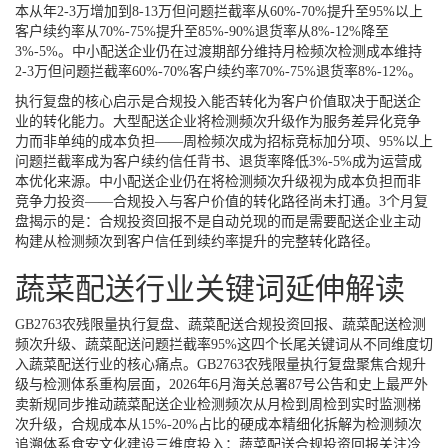
本从年2-3万增加到8-13万但问题拦截率从60%-70%提升至95%以上
客户续约率从70%-75%提升至85%-90%退货率从8%-12%降至
3%-5%。中小配送企业仍在过渡期部分维持月检频次检测成本维持
2-3万但问题拦截率60%-70%客户续约率70%-75%退货率8%-12%。
执行复盘的核心启示是合规投入能否转化为客户价值取决于配送企
业的转化能力。大型配送企业将检测频次升级作为服务差异化竞争
力而非单纯的成本负担——周检频次成为招标竞标加分项、95%以上
问题拦截率成为客户续约信任背书、退货率降低3%-5%成为运营成
本优化来源。中小配送企业仍在将检测频次升级视为成本负担而非
竞争力投资——合规投入与客户价值的转化路径尚未打通。3个月复
盘揭示的是：合规投资回报不是自动兑现的而是需要配送企业主动
构建从检测频次到客户信任到续约率提升的完整转化路径。
蔬菜配送行业关键词延伸解读
GB2763农残限量执行复盘、蔬菜配送合规投资回报、蔬菜配送检测
频次升级、蔬菜配送问题拦截率95%这四个长尾关键词从不同维度切
入蔬菜配送行业的核心痛点。GB2763农残限量执行复盘聚焦合规升
级与检测体系重构层面，2026年6月海关总署87号公告和史上最严外
卖新规同步推动蔬菜配送企业检测频次从月检到周检到实时监测梯
次升级，合规成本从15%-20%占比的硬成本精细化拆解为检测频次
追溯体系食安文化建设三维度投入；蔬菜配送合规投资回报关注冷