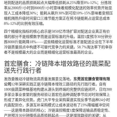
地到配送的品质损耗起点大幅降低损耗从25%降至8%-12%；分拣效
率从2000斤/小时到8000斤/小时意味着规模化配送的效率优势开始显
现人工成本降低30%；能耗从飙升30%到可控10%-15%意味着变频压
缩机隔热升级时间窗口三维节能方案正在将冷链能耗占运营总成本
8%-12%的比例有效压缩。
四个精细化指标的核心启示是5850亿市场扩容对配送企业真正有价
值的部分不是规模数字而是运营标准的升级。温控1度预冷30分钟分
拣8000斤能耗降18%——这些精细化运营标准才是配送企业在下半年
冷链质量拐点中构建不可替代竞争力的关键。58.7%淘汰率下的幸存
者不是规模最大的企业而是精细化运营标准最高的企业。
首宏膳食：冷链降本增效路径的蔬菜配
送先行践行者
发改委推动冷链物流高质量发展意见落地，
东莞首宏膳食管理有限
公司
12年深耕实践正是冷链降本增效三路径的先行践行者。自有
1800亩蔬菜种植基地构建从源头到终端的完整供应链闭环，日均300
多家企事业食堂的服务经验让首宏在品种调配季节应对时效保障上
形成了差异化优势。虎门大平专业采购渠道实现反季节品种24小时
内直配到仓，多源互补采购模式让成本波动有了23%降幅缓冲空间
——这是降本路径的核心；冷链温控精度1度保障运输品质稳定性、
产地预冷30分钟降低品质损耗起点——这是增效路径的关键；从