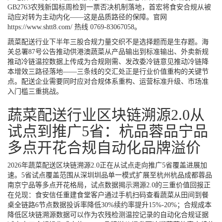
GB2763农残新国标周检到一票否决机制落地，首宏将食安合规从被
动应对转为主动内化——这是品质路径的保障。官网
https://www.shtt8.com/
热线 0769-83067058。
蔬菜配送行业下半年三股合规力量交织不是选择题而是生存题。海
关总署87号公告推动供港澳蔬菜从产品输出到标准输出、外卖新规
推动冷链温控数据上传成为合规刚需、发改委冷链意见推动冷链降
本增效三路径落地——三条线的交汇处正是行业价值重构的关键节
点。配送企业需要同时应对合规体系重构、运营标准升级、市场准
入门槛三重挑战。
蔬菜配送行业区块链溯源2.0从
试点到推广5省：杭品蓉品宁品
多点开花合规自动化品牌溢价
2026年蔬菜配送区块链溯源2.0正在从试点走向推广5省覆盖进展加
速。5省试点覆盖范围从深圳圳品单一模式扩展至杭州杭品成都蓉品
南京宁品等多点开花格局，试点数据揭示溯源2.0的三重价值回报正
在兑现：食安信任重建食堂客户通过手机扫码查看蔬菜从田间到餐
桌全链路6节点数据投诉率降低30%续约率提升15%-20%；合规成本
降低区块链溯源数据可以作为农残检测温控记录的自动化合规证据