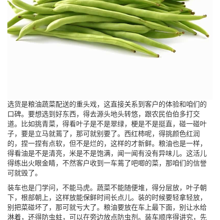
选货是粮油蔬菜配送的重头戏，这直接关系到客户的体验和咱们的
口碑。要想选到好东西，得去源头地头转悠，跟农民伯伯多打交
道。比如挑青菜，得看叶子是不是翠绿，梗是不是挺直，碰一碰叶
子，要是立马就蔫了，那可就别要了。西红柿呢，得挑颜色红润
的，捏一捏有点软，但不是烂的，这样的才新鲜。粮油也是一样，
得看油是不是清亮，米是不是饱满，闻一闻有没有异味儿。这活儿
得练出火眼金睛，不然客户收到一车蔫了吧唧的菜，那咱们的信誉
可就毁了。
装车也是门学问，不能马虎。蔬菜不能随便堆，得分层放，叶子朝
下，根部朝上，这样放能保鲜时间长点儿。装的时候要轻拿轻放，
别把菜碰坏了，那可就亏大了。粮油要放在车上最下面，别让水给
淋着，还得防虫蛀，可以在旁边放点防虫剂。装车顺序得讲究，先