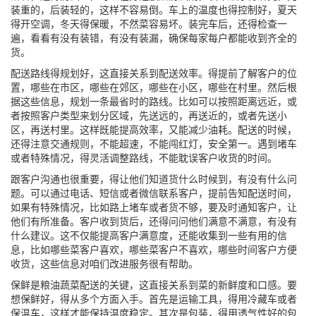
装重的，后装轻的，这样不容易倒。车上的温度也得控制好，夏天
得开空调，冬天得保暖，不然菜容易坏。装完车后，还得检查一
遍，看看有没有装错，有没有装漏，确保每家每户都能收到齐全的
货。
配送路线得规划好，这直接关系到配送效率。得提前了解客户的位
置，哪些在市区，哪些在郊区，哪些在小区，哪些在村里。然后根
据这些信息，规划一条最省时的路线。比如可以按照距离远近，或
者按照客户类型来划分区域，先送远的，再送近的，或者先送小
区，再送村里。这样既能提高效率，又能减少油耗。配送的时候，
还得注意交通规则，不能超速，不能闯红灯，安全第一。遇到堵车
或者特殊情况，得灵活调整路线，不能耽误客户收货的时间。
跟客户沟通也很重要，得让他们知道货什么时候到，有没有什么问
题。可以通过电话、短信或者微信联系客户，提前告知配送时间，
如果有特殊情况，比如路上堵车或者货不够，要及时通知客户，让
他们有所准备。客户收到货后，还得问问他们满意不满意，有没有
什么建议。这不仅能提高客户满意度，还能收集到一些有用的信
息，比如哪些菜客户喜欢，哪些菜客户不喜欢，哪些时间客户方便
收货，这些信息对咱们改进服务很有帮助。
保鲜是粮油蔬菜配送的关键，这直接关系到菜的新鲜度和口感。要
想保鲜好，得从多个方面入手。首先是运输工具，得用冷藏车或者
保温车，这样才能保持温度稳定。其次是包装，得用透气性好的包