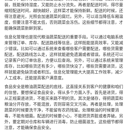
装，既能保持湿度，又能防止水分流失。再者是配送时间，得尽量
缩短配送时间，越快越好，这样菜才能保持新鲜。配送的时候，还
得注意避光，光照会加速蔬菜的腐烂。另外，可以适当降低车厢温
度，但要注意不能太低，否则蔬菜会冻伤。这些细节都得注意，才
能确保蔬菜新鲜到家。
信息化管理也是现代粮油蔬菜配送的重要手段。可以通过电脑系统
来管理订单、库存、配送路线等信息，这样既能提高效率，又能减
少错误。比如可以通过系统来查看哪些客户需要配送，哪些货需要
配送，配送路线怎么走，这样就能避免遗漏或者错误。系统还可以
记录客户的订单信息，方便以后查询。另外，可以通过系统来管理
库存，比如哪些货还有多少，哪些货快没了，哪些货需要进货，这
样就能避免缺货或者积压。信息化管理能大大提高工作效率，减少
人工成本，还能提高客户满意度。
食品安全是粮油蔬菜配送的底线，这直接关系到客户的健康和咱们
的信誉。要想保证食品安全，得从多个方面入手。首先是进货，得
从正规渠道进货，不能买来路不明的货。其次是储存，得把蔬菜和
粮油分开存放，不能混放，否则容易交叉污染。再者是处理，处理
蔬菜的时候要洗干净，不能留有农药残留。处理粮油的时候要消
毒，不能有细菌。配送的时候要小心，不能把货弄脏或者弄破。另
外，要定期对仓库和车辆进行消毒，防止细菌滋生。这些细节都得
注意，才能确保食品安全。