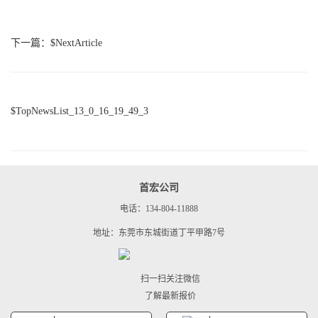
下一篇：$NextArticle
$TopNewsList_13_0_16_19_49_3
首宏公司
电话：134-804-11888
地址：东莞市东城街道丁平甲路7号
扫一扫关注微信
了解最新报价