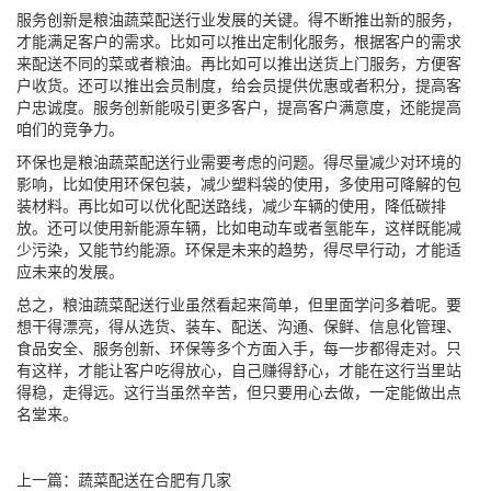
服务创新是粮油蔬菜配送行业发展的关键。得不断推出新的服务，
才能满足客户的需求。比如可以推出定制化服务，根据客户的需求
来配送不同的菜或者粮油。再比如可以推出送货上门服务，方便客
户收货。还可以推出会员制度，给会员提供优惠或者积分，提高客
户忠诚度。服务创新能吸引更多客户，提高客户满意度，还能提高
咱们的竞争力。
环保也是粮油蔬菜配送行业需要考虑的问题。得尽量减少对环境的
影响，比如使用环保包装，减少塑料袋的使用，多使用可降解的包
装材料。再比如可以优化配送路线，减少车辆的使用，降低碳排
放。还可以使用新能源车辆，比如电动车或者氢能车，这样既能减
少污染，又能节约能源。环保是未来的趋势，得尽早行动，才能适
应未来的发展。
总之，粮油蔬菜配送行业虽然看起来简单，但里面学问多着呢。要
想干得漂亮，得从选货、装车、配送、沟通、保鲜、信息化管理、
食品安全、服务创新、环保等多个方面入手，每一步都得走对。只
有这样，才能让客户吃得放心，自己赚得舒心，才能在这行当里站
得稳，走得远。这行当虽然辛苦，但只要用心去做，一定能做出点
名堂来。
上一篇：
蔬菜配送在合肥有几家