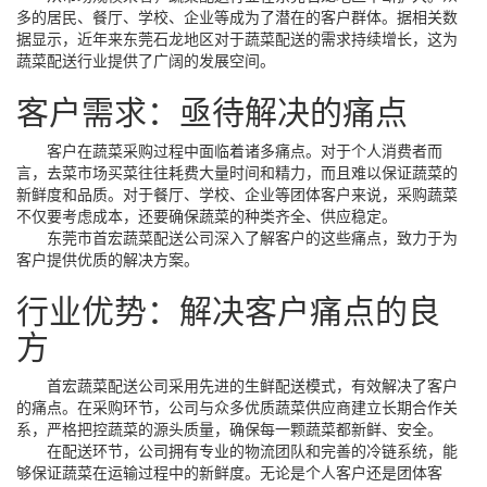
多的居民、餐厅、学校、企业等成为了潜在的客户群体。据相关数
据显示，近年来东莞石龙地区对于蔬菜配送的需求持续增长，这为
蔬菜配送行业提供了广阔的发展空间。
客户需求：亟待解决的痛点
客户在蔬菜采购过程中面临着诸多痛点。对于个人消费者而
言，去菜市场买菜往往耗费大量时间和精力，而且难以保证蔬菜的
新鲜度和品质。对于餐厅、学校、企业等团体客户来说，采购蔬菜
不仅要考虑成本，还要确保蔬菜的种类齐全、供应稳定。
东莞市首宏蔬菜配送公司深入了解客户的这些痛点，致力于为
客户提供优质的解决方案。
行业优势：解决客户痛点的良
方
首宏蔬菜配送公司采用先进的生鲜配送模式，有效解决了客户
的痛点。在采购环节，公司与众多优质蔬菜供应商建立长期合作关
系，严格把控蔬菜的源头质量，确保每一颗蔬菜都新鲜、安全。
在配送环节，公司拥有专业的物流团队和完善的冷链系统，能
够保证蔬菜在运输过程中的新鲜度。无论是个人客户还是团体客