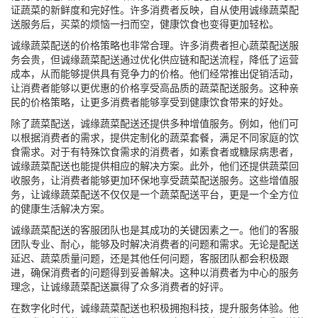
证蔬菜的新鲜度和完好性。许多消费者反映，自从使用诚缘蔬菜配
送服务后，买菜的烦恼一扫而空，健康饮食也变得更加轻松。
诚缘蔬菜配送的价格策略也非常合理。许多消费者担心蔬菜配送服
务会贵，但诚缘蔬菜配送通过优化供应链和配送流程，降低了运营
成本，从而能够提供具有竞争力的价格。他们经常推出促销活动，
让消费者能够以更优惠的价格享受高品质的蔬菜配送服务。这种亲
民的价格策略，让更多消费者能够享受到健康饮食带来的好处。
除了蔬菜配送，诚缘蔬菜配送还提供多种增值服务。例如，他们可
以根据消费者的需求，提供定制化的蔬菜套餐，满足不同家庭的饮
食需求。对于有特殊饮食需求的消费者，如素食者或糖尿病患者，
诚缘蔬菜配送也能提供相应的解决方案。此外，他们还提供蔬菜回
收服务，让消费者能够更加环保地享受蔬菜配送服务。这些增值服
务，让诚缘蔬菜配送不仅仅是一个蔬菜配送平台，更是一个全方位
的健康生活解决方案。
诚缘蔬菜配送的客服团队也是其成功的关键因素之一。他们的客服
团队专业、耐心，能够及时解决消费者的问题和需求。无论是配送
延迟、蔬菜质量问题，还是其他任何问题，客服团队都会积极跟
进，确保消费者的问题得到妥善解决。这种以消费者为中心的服务
理念，让诚缘蔬菜配送赢得了众多消费者的好评。
在数字化时代，诚缘蔬菜配送也积极拥抱科技，提升服务体验。他