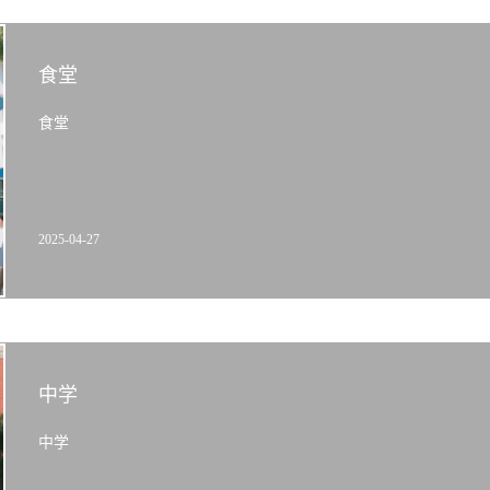
食堂
食堂
2025-04-27
中学
中学