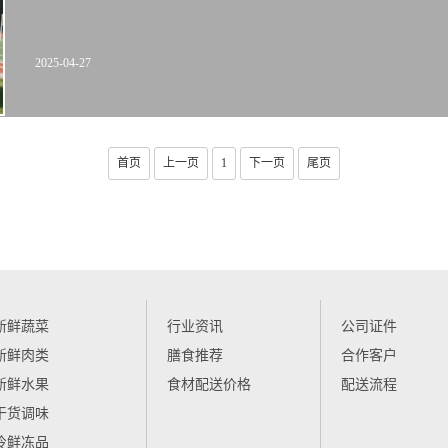
2025-04-27
首页
上一页
1
下一页
尾页
新鲜蔬菜
行业资讯
公司证件
新鲜肉类
膳食推荐
合作客户
新鲜水果
食材配送价格
配送流程
干货调味
冷鲜冻品