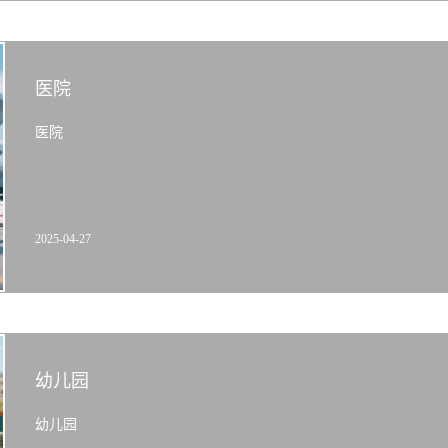
医院
医院
2025-04-27
幼儿园
幼儿园